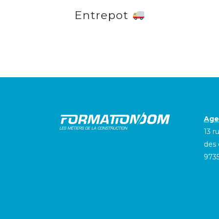
Entrepot
Age
13 r
des
973